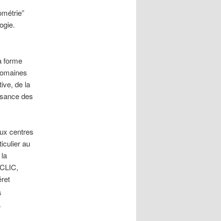
ométrie”
ogie.
la forme
 domaines
tive, de la
issance des
eux centres
iculier au
 la
 CLIC,
éret
s
.