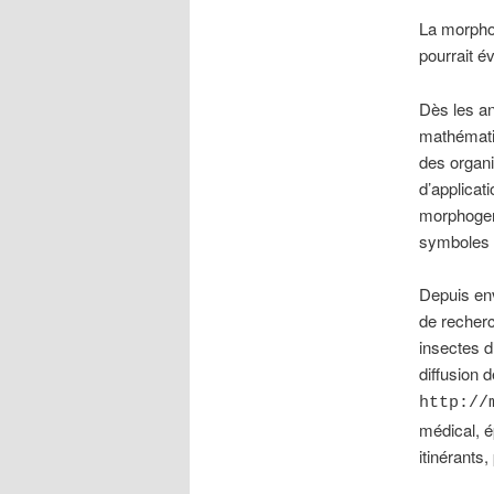
La morphom
pourrait é
Dès les an
mathématiq
des organi
d’applicati
morphoge
symboles é
Depuis en
de recherc
insectes d
diffusion 
http://
médical, é
itinérants,