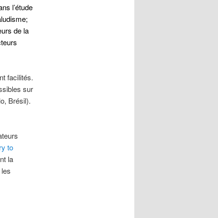
ans l’étude
aludisme;
eurs de la
cteurs
 facilités.
sibles sur
, Brésil).
ateurs
y to
nt la
 les
s