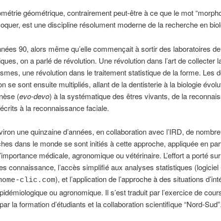
étrie géométrique, contrairement peut-être à ce que le mot “morph
voquer, est une discipline résolument moderne de la recherche en biol
nées 90, alors même qu’elle commençait à sortir des laboratoires de
ues, on a parlé de révolution. Une révolution dans l’art de collecter 
smes, une révolution dans le traitement statistique de la forme. Les
on se sont ensuite multipliés, allant de la dentisterie à la biologie évolu
nèse (
evo-devo
) à la systématique des êtres vivants, de la reconna
crits à la reconnaissance faciale.
viron une
quinzaine
d’années,
en collaboration avec l’IRD, de nombr
hes dans le monde se sont initiés à cette approche, appliquée en part
’importance médicale, agronomique ou vétérinaire.
L’effort a porté sur
des connaissance, l’accès simplifié aux analyses statistiques (logiciel
), et l’application de l’approche à des situations d’int
mome-clic.com
pidémiologique ou agronomique. Il s’est traduit par l’exercice de cour
 par la formation d’étudiants et la collaboration scientifique “Nord-Sud”