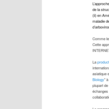
L’approche
de la stru
(ii) en Amé
maladie de
d’arboviro
Comme le m
Cette app
INTERNET:
La
product
internatio
asiatique 
Biology
” à
plupart de
échanges p
collaborat
Le
program