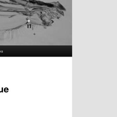
ks
ue