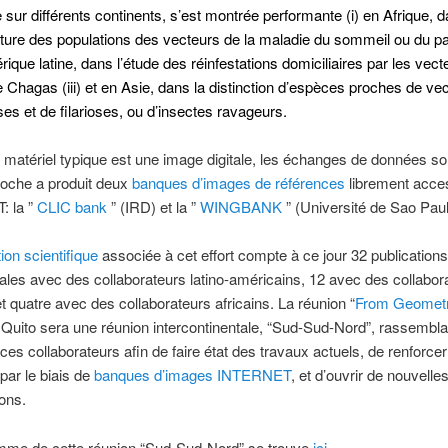
 sur différents continents, s’est montrée performante (i) en Afrique, d
cture des populations des vecteurs de la maladie du sommeil ou du p
rique latine, dans l’étude des réinfestations domiciliaires par les vect
 Chagas (iii) et en Asie, dans la distinction d’espèces proches de ve
ses et de filarioses, ou d’insectes ravageurs.
atériel typique est une image digitale, les échanges de données sont
roche a produit deux
banques d’images de références
librement acces
 la ”
CLIC bank
” (IRD) et la ”
WINGBANK
” (Université de Sao Paulo
ion scientifique
associée à cet effort compte à ce jour 32 publications
nales avec des collaborateurs latino-américains, 12 avec des collabor
et quatre avec des collaborateurs africains.
La réunion “
From Geometr
 Quito sera une réunion intercontinentale, “Sud-Sud-Nord”, rassembla
 ces collaborateurs afin de faire état des travaux actuels, de renforcer
ar le biais de
banques d’images INTERNET
, et d’ouvrir de nouvelle
ions.
me de cette réunion “Sud-Sud-Nord” se trouve
ici
.