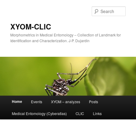
Sear
XYOM-CLIC
Morphometrics in Medical Entomology – Collection of Landmark for
Identification and Characterization. J-P. Dujardin
Main
Home
Events
XYOM – analyzes
Posts
Skip
menu
Medical Entomology (Cyberatlas)
CLIC
Links
to
primary