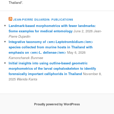
Thailand”.
JEAN-PIERRE DUJARDIN: PUBLICATIONS
Landmark-based morphometrics with fewer landmarks:
Some examples for medical entomology
June 2, 2026
Jean-
Pierre Dujardin
Integrative taxonomy of <em>Leptotrombidium</em>
species collected from murine hosts in Thailand with
emphasis on <em>L. deliense</em>
May 6, 2026
Kamonchanok Bunmee
Initial insights into using outline-based geometric
morphometrics of the larval cephaloskeleton to identify
forensically important calliphorids in Thailand
November 8,
2025
Wanida Kanta
Proudly powered by WordPress